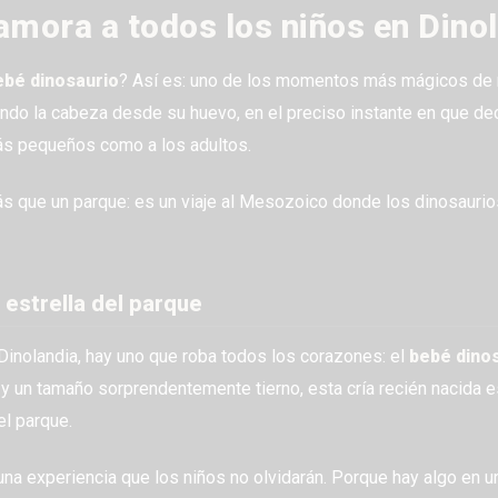
amora a todos los niños en Dino
ebé dinosaurio
? Así es: uno de los momentos más mágicos de 
ndo la cabeza desde su huevo, en el preciso instante en que deci
más pequeños como a los adultos.
s que un parque: es un viaje al Mesozoico donde los dinosaurio
 estrella del parque
Dinolandia, hay uno que roba todos los corazones: el
bebé dino
 y un tamaño sorprendentemente tierno, esta cría recién nacida e
el parque.
una experiencia que los niños no olvidarán. Porque hay algo en 