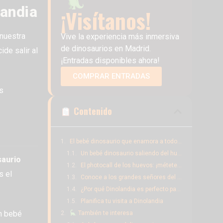
landia
¡Visítanos!
nuestra
Vive la experiencia más inmersiva
de dinosaurios en Madrid.
de salir al
¡Entradas disponibles ahora!
COMPRAR ENTRADAS
s
Contenido
El bebé dinosaurio que enamora a todos los niños en Dinolandia
Un bebé dinosaurio saliendo del huevo: la estrella del parque
saurio
El photocall de los huevos: ¡métete dentro y asoma la cabeza!
s el
Conoce a los grandes señores del Jurásico
¿Por qué Dinolandia es perfecto para los amantes de los dinosaurios?
Planifica tu visita a Dinolandia
un bebé
También te interesa