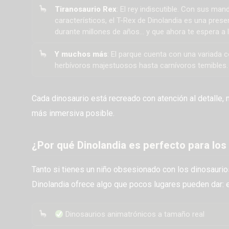
Tiranosaurio Rex
: El rey indiscutible. Con sus m
característicos, el T-Rex de Dinolandia es una pres
durante millones de años… y que ahora te espera a la
Y muchos más
: El parque cuenta con una variada 
herbívoros majestuosos hasta carnívoros temibles.
Cada dinosaurio está recreado con atención al detalle, 
más inmersiva posible.
¿Por qué Dinolandia es perfecto para los
Tanto si tienes un niño obsesionado con los dinosaur
Dinolandia ofrece algo que pocos lugares pueden dar: el
Dinosaurios animatrónicos a tamaño real