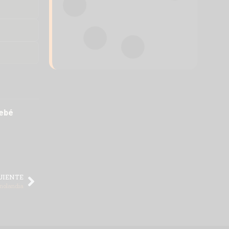
¿Qué llevar a una excursión con
niños? Guía completa
LEER MÁS »
ebé
¿Donde ver dinosaurios con niños?
Las mejores opciones en Madrid
LEER MÁS »
UIENTE
inolandia