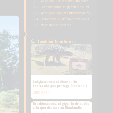
Ankylosaurus: el dinosaurio acorazado que protege Dinolandia
Brachiosaurus: el gigante de cuello alto que destaca en Dinolandia
Amargasaurus: el saurópodo de espinas sorprendentes en Dinolandia
Diplodocus: el dinosaurio de cola larguísima que puedes ver en Dinolandia
Normativa Importante
También te interesa
Ankylosaurus: el dinosaurio
acorazado que protege Dinolandia
LEER MÁS »
Brachiosaurus: el gigante de cuello
alto que destaca en Dinolandia