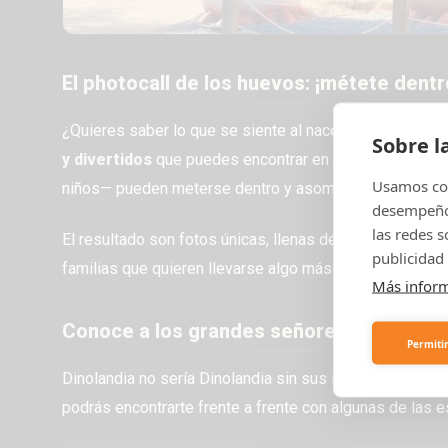
El photocall de los huevos: ¡métete dent
¿Quieres saber lo que se siente al nacer como un dino
Sobre l
y divertidos
que puedes encontrar en un parque temát
Usamos coo
niños— pueden meterse dentro y asomar la cabeza, tal c
desempeño 
las redes 
El resultado son fotos únicas, llenas de vida y alegría, 
publicidad 
familias que quieren llevarse algo más que un souvenir
Más infor
Conoce a los grandes señores del Jurási
Permitir
Dinolandia no sería Dinolandia sin sus imponentes dino
podrás encontrarte frente a frente con algunas de las 