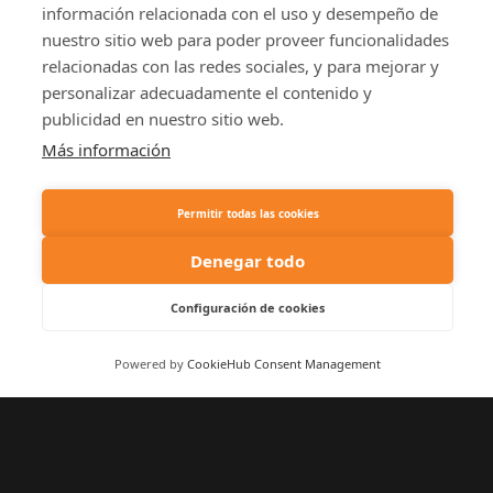
Dinolandia y El Bosque
las 21:30 h. Entre
Encantado. Revisa
semana de 9:00 a
nuestras normas y
16:00 h.
Tarifas:
Niños de
prepara tu viaje en el
3 a 12 años pagan
tiempo.
entrada. Menores
COMPRAR
de 3 no pagan.
ENTRADAS
Sobre las cookies en este sitio web
Mayores de 12
pagan como
Usamos cookies para recolectar y analizar información
adulto.
relacionada con el uso y desempeño de nuestro sitio
Mascotas:
Son
web para poder proveer funcionalidades relacionadas
bienvenidas
con las redes sociales, y para mejorar y personalizar
abonando su
adecuadamente el contenido y publicidad en nuestro
entrada
sitio web.
correspondiente.
Comida y bebida:
Más información
Está prohibido
acceder con
Permitir todas las cookies
comida y bebida
del exterior.