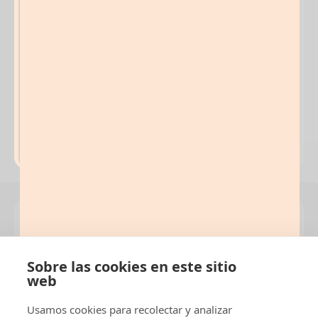
¡Asegura tu
Normativa
aventura
Importante
jurásica!
No te quedes sin tu
Horarios:
Fines
entrada para explorar
de semana hasta