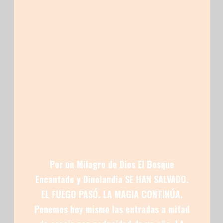
La combinación de infografía y figura animatrónica
convierte a Amargasaurus en una parada pensada para
observar detalles, hacer fotografías y reforzar el
posicionamiento del nombre de la especie dentro de
los contenidos del parque.
Por un Milagro de Dios El Bosque