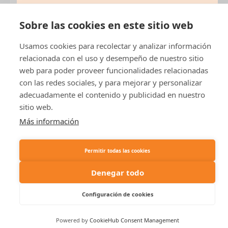
entrada. Menores
COMPRAR
de 3 no pagan.
ENTRADAS
Sobre las cookies en este sitio web
Mayores de 12
pagan como
Usamos cookies para recolectar y analizar información
adulto.
relacionada con el uso y desempeño de nuestro sitio
Mascotas:
Son
web para poder proveer funcionalidades relacionadas
bienvenidas
con las redes sociales, y para mejorar y personalizar
abonando su
adecuadamente el contenido y publicidad en nuestro
entrada
sitio web.
correspondiente.
Comida y bebida:
Más información
Está prohibido
acceder con
Permitir todas las cookies
comida y bebida
del exterior.
Denegar todo
Espectáculo:
El
show de luces
Configuración de cookies
solo se celebrará
las noches de los
sábados.
Powered by
CookieHub Consent Management
Español