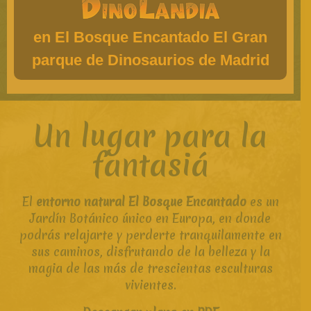
en El Bosque Encantado El Gran
parque de Dinosaurios de Madrid
Un lugar para la
fantasiá
El
entorno natural El Bosque Encantado
es un
Jardín Botánico único en Europa, en donde
podrás relajarte y perderte tranquilamente en
sus caminos, disfrutando de la belleza y la
magia de las más de trescientas esculturas
vivientes.