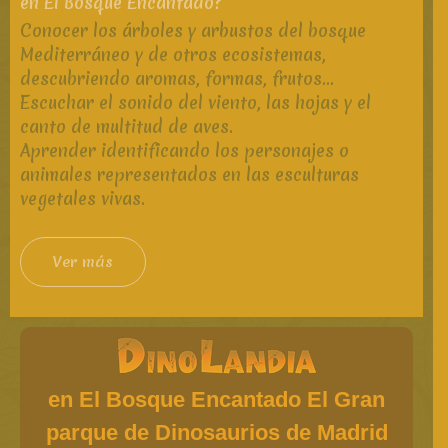
en El Bosque Encantado?
Conocer los árboles y arbustos del bosque
Mediterráneo y de otros ecosistemas,
descubriendo aromas, formas, frutos…
Escuchar el sonido del viento, las hojas y el
canto de multitud de aves.
Aprender identificando los personajes o
animales representados en las esculturas
vegetales vivas.
Ver más
en El Bosque Encantado El Gran
parque de Dinosaurios de Madrid