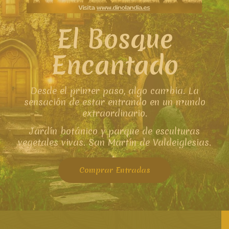
El Bosque
Encantado
Desde el primer paso, algo cambia. La
sensación de estar entrando en un mundo
extraordinario.
Jardín botánico y parque de esculturas
vegetales vivas. San Martín de Valdeiglesias.
Comprar Entradas